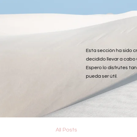
Esta sección ha sido c
decidido llevar a cab
Espero lo disfrutes ta
pueda ser útil.
All Posts